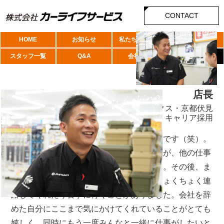
CONTACT
HOME
お知らせ
私たちについて
店舗紹介
スタッフ一覧
Q&A
会社概要
人材採用
店長
スーパーオートバックス・京都伏見
新卒採用 → 退職 → 2016年 キャリア採用
実は私は、一度この会社を退職しているんです（笑）。
新卒で入社をして仕事も楽しかったのですが、他の仕事
も体験してみたいと考え、退職をしました。その後、ま
ったく違う業界で仕事をしている時も、ちょくちょく連
絡してくれたり食事に行くことがありました。会社を辞
めた自分にここまで気にかけてくれていることがとても
嬉しく、同時にもう一度みんなと一緒に仕事がしたいと